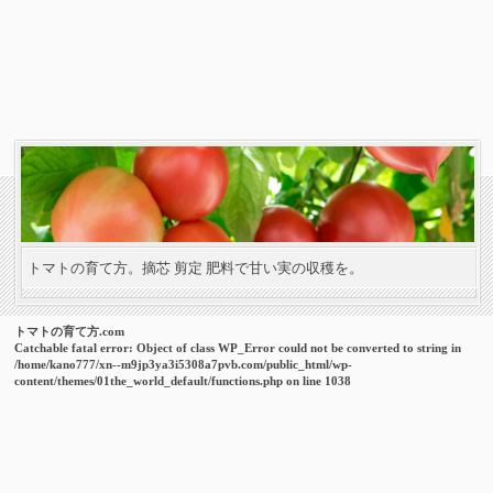
トマトの育て方。摘芯 剪定 肥料で甘い実の収穫を。
トマトの育て方.com
Catchable fatal error
: Object of class WP_Error could not be converted to string in
/home/kano777/xn--m9jp3ya3i5308a7pvb.com/public_html/wp-
content/themes/01the_world_default/functions.php
on line
1038