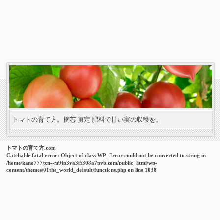
トマトの育て方。摘芯 剪定 肥料で甘い実の収穫を。
トマトの育て方.com
Catchable fatal error
: Object of class WP_Error could not be converted to string in
/home/kano777/xn--m9jp3ya3i5308a7pvb.com/public_html/wp-
content/themes/01the_world_default/functions.php
on line
1038