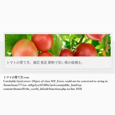
トマトの育て方。摘芯 剪定 肥料で甘い実の収穫を。
トマトの育て方.com
Catchable fatal error
: Object of class WP_Error could not be converted to string in
/home/kano777/xn--m9jp3ya3i5308a7pvb.com/public_html/wp-
content/themes/01the_world_default/functions.php
on line
1038