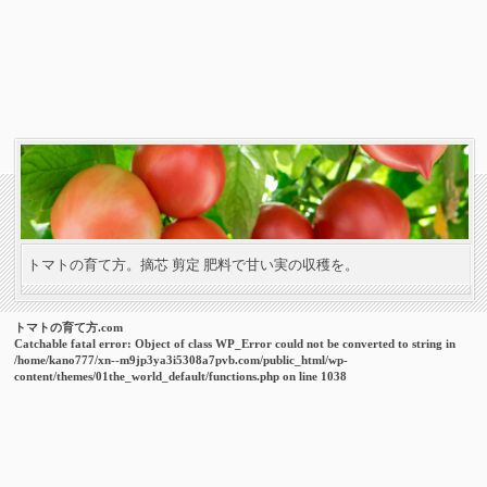
トマトの育て方。摘芯 剪定 肥料で甘い実の収穫を。
トマトの育て方.com
Catchable fatal error
: Object of class WP_Error could not be converted to string in
/home/kano777/xn--m9jp3ya3i5308a7pvb.com/public_html/wp-
content/themes/01the_world_default/functions.php
on line
1038