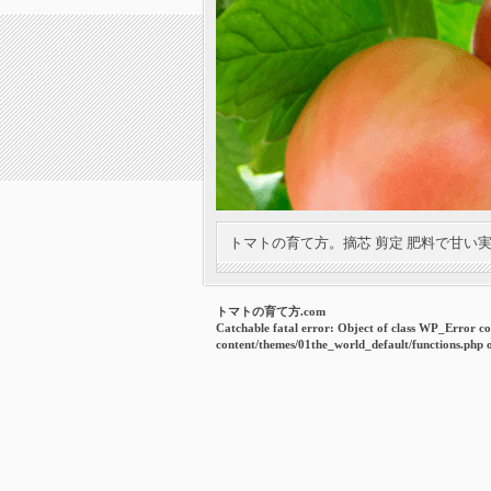
トマトの育て方。摘芯 剪定 肥料で甘い
トマトの育て方.com
Catchable fatal error
: Object of class WP_Error co
content/themes/01the_world_default/functions.php
o