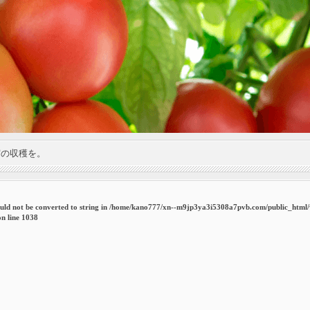
実の収穫を。
uld not be converted to string in
/home/kano777/xn--m9jp3ya3i5308a7pvb.com/public_html
n line
1038