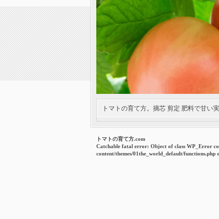
トマトの育て方。摘芯 剪定 肥料で甘い
トマトの育て方.com
Catchable fatal error
: Object of class WP_Error co
content/themes/01the_world_default/functions.php
o