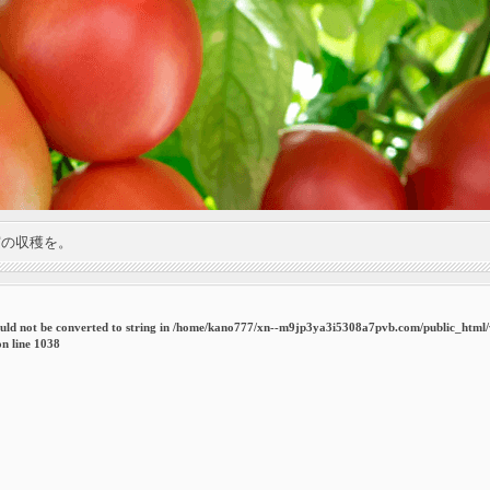
実の収穫を。
uld not be converted to string in
/home/kano777/xn--m9jp3ya3i5308a7pvb.com/public_html
n line
1038