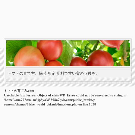
トマトの育て方。摘芯 剪定 肥料で甘い実の収穫を。
トマトの育て方.com
Catchable fatal error
: Object of class WP_Error could not be converted to string in
/home/kano777/xn--m9jp3ya3i5308a7pvb.com/public_html/wp-
content/themes/01the_world_default/functions.php
on line
1038