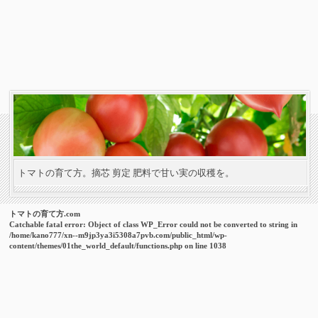
トマトの育て方。摘芯 剪定 肥料で甘い実の収穫を。
トマトの育て方.com
Catchable fatal error
: Object of class WP_Error could not be converted to string in
/home/kano777/xn--m9jp3ya3i5308a7pvb.com/public_html/wp-
content/themes/01the_world_default/functions.php
on line
1038