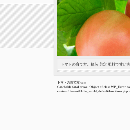
トマトの育て方。摘芯 剪定 肥料で甘い
トマトの育て方.com
Catchable fatal error
: Object of class WP_Error co
content/themes/01the_world_default/functions.php
o