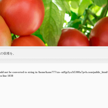
実の収穫を。
uld not be converted to string in
/home/kano777/xn--m9jp3ya3i5308a7pvb.com/public_html
n line
1038