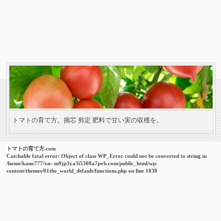
トマトの育て方。摘芯 剪定 肥料で甘い実の収穫を。
トマトの育て方.com
Catchable fatal error
: Object of class WP_Error could not be converted to string in
/home/kano777/xn--m9jp3ya3i5308a7pvb.com/public_html/wp-
content/themes/01the_world_default/functions.php
on line
1038