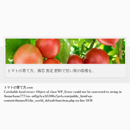
トマトの育て方。摘芯 剪定 肥料で甘い実の収穫を。
トマトの育て方.com
Catchable fatal error
: Object of class WP_Error could not be converted to string in
/home/kano777/xn--m9jp3ya3i5308a7pvb.com/public_html/wp-
content/themes/01the_world_default/functions.php
on line
1038