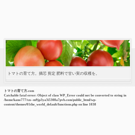
トマトの育て方。摘芯 剪定 肥料で甘い実の収穫を。
トマトの育て方.com
Catchable fatal error
: Object of class WP_Error could not be converted to string in
/home/kano777/xn--m9jp3ya3i5308a7pvb.com/public_html/wp-
content/themes/01the_world_default/functions.php
on line
1038