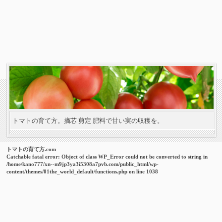
トマトの育て方。摘芯 剪定 肥料で甘い実の収穫を。
トマトの育て方.com
Catchable fatal error
: Object of class WP_Error could not be converted to string in
/home/kano777/xn--m9jp3ya3i5308a7pvb.com/public_html/wp-
content/themes/01the_world_default/functions.php
on line
1038