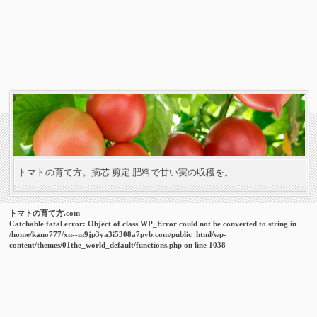
トマトの育て方。摘芯 剪定 肥料で甘い実の収穫を。
トマトの育て方.com
Catchable fatal error
: Object of class WP_Error could not be converted to string in
/home/kano777/xn--m9jp3ya3i5308a7pvb.com/public_html/wp-
content/themes/01the_world_default/functions.php
on line
1038