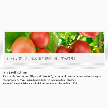
トマトの育て方。摘芯 剪定 肥料で甘い実の収穫を。
トマトの育て方.com
Catchable fatal error
: Object of class WP_Error could not be converted to string in
/home/kano777/xn--m9jp3ya3i5308a7pvb.com/public_html/wp-
content/themes/01the_world_default/functions.php
on line
1038