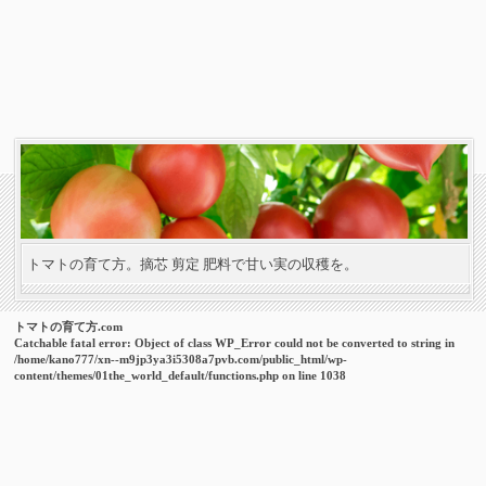
トマトの育て方。摘芯 剪定 肥料で甘い実の収穫を。
トマトの育て方.com
Catchable fatal error
: Object of class WP_Error could not be converted to string in
/home/kano777/xn--m9jp3ya3i5308a7pvb.com/public_html/wp-
content/themes/01the_world_default/functions.php
on line
1038