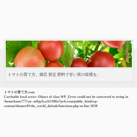
トマトの育て方。摘芯 剪定 肥料で甘い実の収穫を。
トマトの育て方.com
Catchable fatal error
: Object of class WP_Error could not be converted to string in
/home/kano777/xn--m9jp3ya3i5308a7pvb.com/public_html/wp-
content/themes/01the_world_default/functions.php
on line
1038