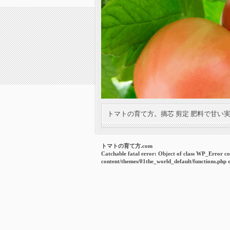
トマトの育て方。摘芯 剪定 肥料で甘い
トマトの育て方.com
Catchable fatal error
: Object of class WP_Error co
content/themes/01the_world_default/functions.php
o