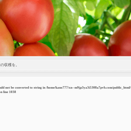
実の収穫を。
uld not be converted to string in
/home/kano777/xn--m9jp3ya3i5308a7pvb.com/public_html
n line
1038