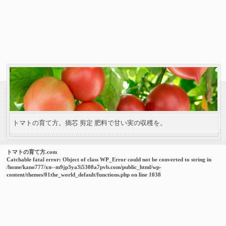
トマトの育て方。摘芯 剪定 肥料で甘い実の収穫を。
トマトの育て方.com
Catchable fatal error
: Object of class WP_Error could not be converted to string in
/home/kano777/xn--m9jp3ya3i5308a7pvb.com/public_html/wp-
content/themes/01the_world_default/functions.php
on line
1038