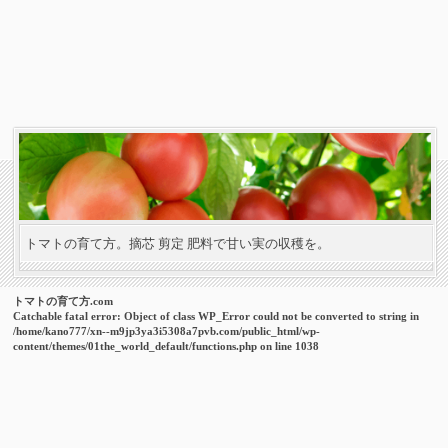
トマトの育て方。摘芯 剪定 肥料で甘い実の収穫を。
トマトの育て方.com
Catchable fatal error
: Object of class WP_Error could not be converted to string in
/home/kano777/xn--m9jp3ya3i5308a7pvb.com/public_html/wp-
content/themes/01the_world_default/functions.php
on line
1038