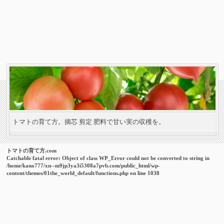
トマトの育て方。摘芯 剪定 肥料で甘い実の収穫を。
トマトの育て方.com
Catchable fatal error
: Object of class WP_Error could not be converted to string in
/home/kano777/xn--m9jp3ya3i5308a7pvb.com/public_html/wp-
content/themes/01the_world_default/functions.php
on line
1038