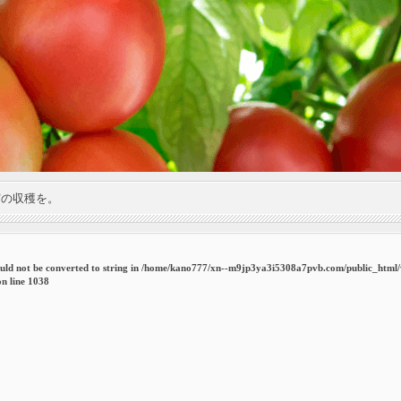
実の収穫を。
uld not be converted to string in
/home/kano777/xn--m9jp3ya3i5308a7pvb.com/public_html
n line
1038