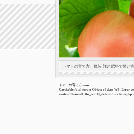
トマトの育て方。摘芯 剪定 肥料で甘い
トマトの育て方.com
Catchable fatal error
: Object of class WP_Error co
content/themes/01the_world_default/functions.php
o