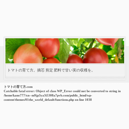
トマトの育て方。摘芯 剪定 肥料で甘い実の収穫を。
トマトの育て方.com
Catchable fatal error
: Object of class WP_Error could not be converted to string in
/home/kano777/xn--m9jp3ya3i5308a7pvb.com/public_html/wp-
content/themes/01the_world_default/functions.php
on line
1038