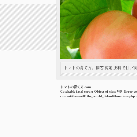
トマトの育て方。摘芯 剪定 肥料で甘い
トマトの育て方.com
Catchable fatal error
: Object of class WP_Error co
content/themes/01the_world_default/functions.php
o