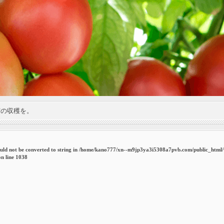
実の収穫を。
uld not be converted to string in
/home/kano777/xn--m9jp3ya3i5308a7pvb.com/public_html
n line
1038