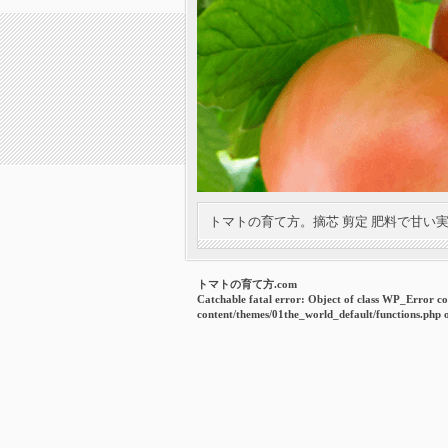
トマトの育て方。摘芯 剪定 肥料で甘い
トマトの育て方.com
Catchable fatal error
: Object of class WP_Error co
content/themes/01the_world_default/functions.php
o