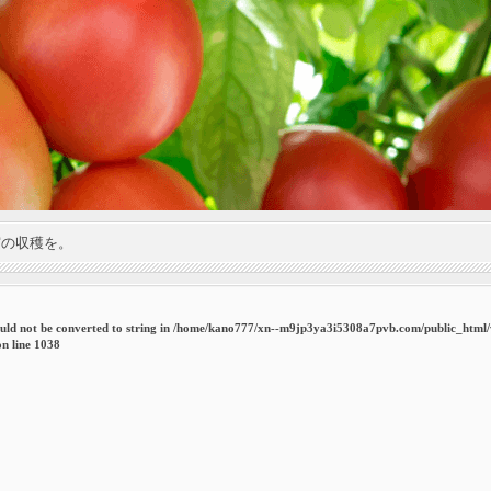
実の収穫を。
uld not be converted to string in
/home/kano777/xn--m9jp3ya3i5308a7pvb.com/public_html
n line
1038