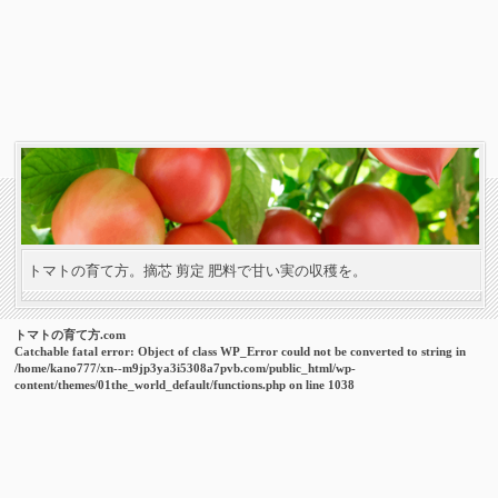
トマトの育て方。摘芯 剪定 肥料で甘い実の収穫を。
トマトの育て方.com
Catchable fatal error
: Object of class WP_Error could not be converted to string in
/home/kano777/xn--m9jp3ya3i5308a7pvb.com/public_html/wp-
content/themes/01the_world_default/functions.php
on line
1038