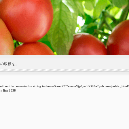
実の収穫を。
uld not be converted to string in
/home/kano777/xn--m9jp3ya3i5308a7pvb.com/public_html
n line
1038