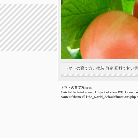
トマトの育て方。摘芯 剪定 肥料で甘い
トマトの育て方.com
Catchable fatal error
: Object of class WP_Error co
content/themes/01the_world_default/functions.php
o