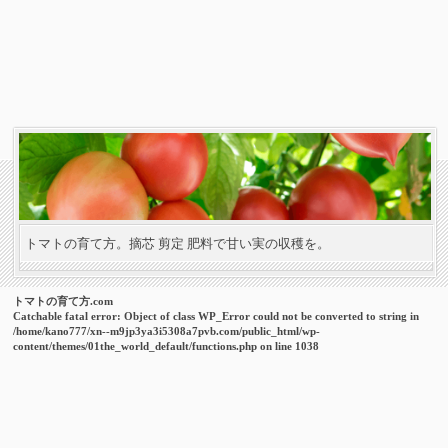
トマトの育て方。摘芯 剪定 肥料で甘い実の収穫を。
トマトの育て方.com
Catchable fatal error
: Object of class WP_Error could not be converted to string in
/home/kano777/xn--m9jp3ya3i5308a7pvb.com/public_html/wp-
content/themes/01the_world_default/functions.php
on line
1038