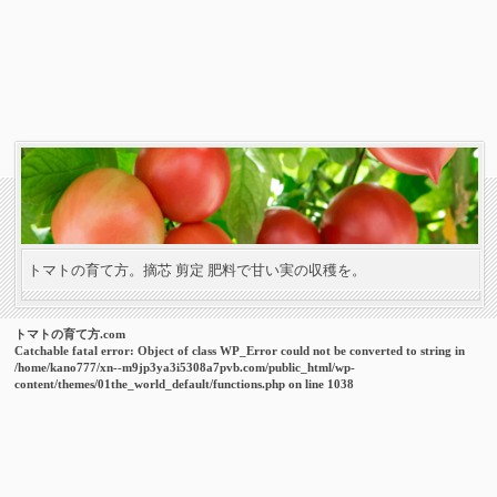
トマトの育て方。摘芯 剪定 肥料で甘い実の収穫を。
トマトの育て方.com
Catchable fatal error
: Object of class WP_Error could not be converted to string in
/home/kano777/xn--m9jp3ya3i5308a7pvb.com/public_html/wp-
content/themes/01the_world_default/functions.php
on line
1038