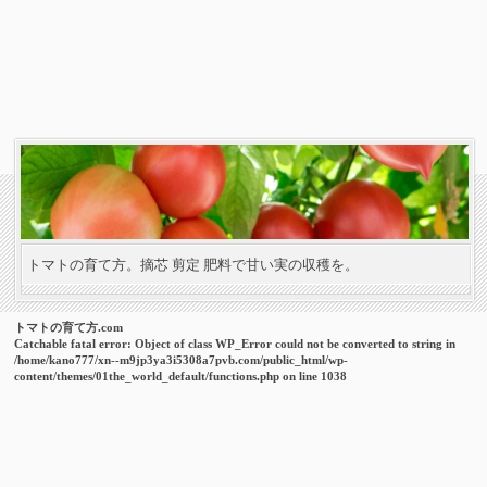
トマトの育て方。摘芯 剪定 肥料で甘い実の収穫を。
トマトの育て方.com
Catchable fatal error
: Object of class WP_Error could not be converted to string in
/home/kano777/xn--m9jp3ya3i5308a7pvb.com/public_html/wp-
content/themes/01the_world_default/functions.php
on line
1038