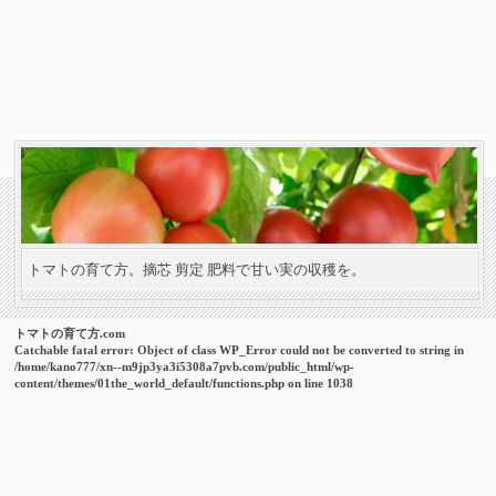
トマトの育て方。摘芯 剪定 肥料で甘い実の収穫を。
トマトの育て方.com
Catchable fatal error
: Object of class WP_Error could not be converted to string in
/home/kano777/xn--m9jp3ya3i5308a7pvb.com/public_html/wp-
content/themes/01the_world_default/functions.php
on line
1038