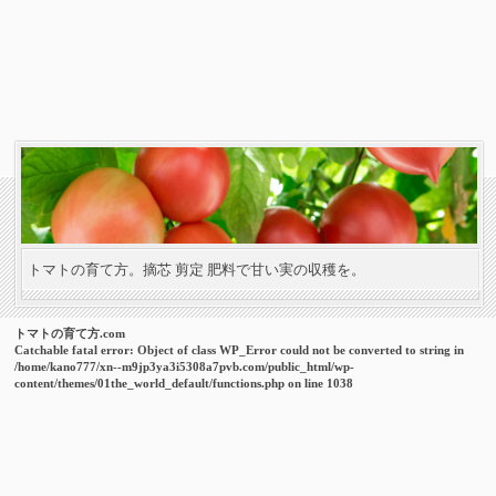
トマトの育て方。摘芯 剪定 肥料で甘い実の収穫を。
トマトの育て方.com
Catchable fatal error
: Object of class WP_Error could not be converted to string in
/home/kano777/xn--m9jp3ya3i5308a7pvb.com/public_html/wp-
content/themes/01the_world_default/functions.php
on line
1038