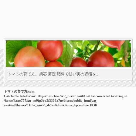
トマトの育て方。摘芯 剪定 肥料で甘い実の収穫を。
トマトの育て方.com
Catchable fatal error
: Object of class WP_Error could not be converted to string in
/home/kano777/xn--m9jp3ya3i5308a7pvb.com/public_html/wp-
content/themes/01the_world_default/functions.php
on line
1038