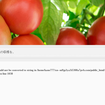
実の収穫を。
uld not be converted to string in
/home/kano777/xn--m9jp3ya3i5308a7pvb.com/public_html
n line
1038