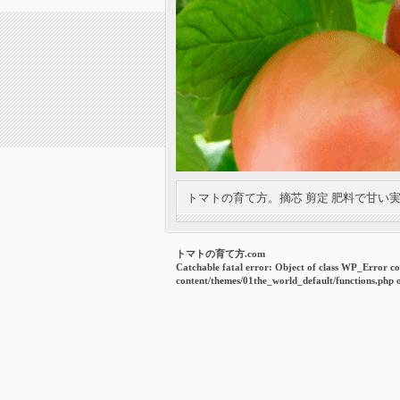
トマトの育て方。摘芯 剪定 肥料で甘い
トマトの育て方.com
Catchable fatal error
: Object of class WP_Error co
content/themes/01the_world_default/functions.php
o