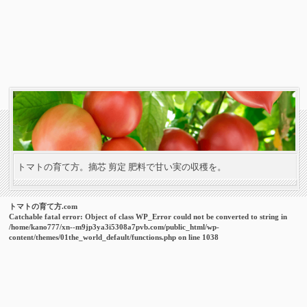
トマトの育て方。摘芯 剪定 肥料で甘い実の収穫を。
トマトの育て方.com
Catchable fatal error
: Object of class WP_Error could not be converted to string in
/home/kano777/xn--m9jp3ya3i5308a7pvb.com/public_html/wp-
content/themes/01the_world_default/functions.php
on line
1038