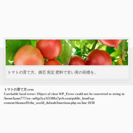
トマトの育て方。摘芯 剪定 肥料で甘い実の収穫を。
トマトの育て方.com
Catchable fatal error
: Object of class WP_Error could not be converted to string in
/home/kano777/xn--m9jp3ya3i5308a7pvb.com/public_html/wp-
content/themes/01the_world_default/functions.php
on line
1038