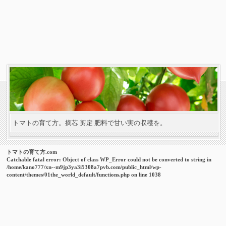
トマトの育て方。摘芯 剪定 肥料で甘い実の収穫を。
トマトの育て方.com
Catchable fatal error
: Object of class WP_Error could not be converted to string in
/home/kano777/xn--m9jp3ya3i5308a7pvb.com/public_html/wp-
content/themes/01the_world_default/functions.php
on line
1038