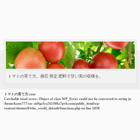
トマトの育て方。摘芯 剪定 肥料で甘い実の収穫を。
トマトの育て方.com
Catchable fatal error
: Object of class WP_Error could not be converted to string in
/home/kano777/xn--m9jp3ya3i5308a7pvb.com/public_html/wp-
content/themes/01the_world_default/functions.php
on line
1038