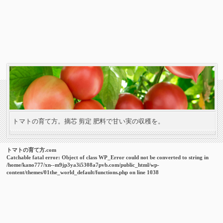
トマトの育て方。摘芯 剪定 肥料で甘い実の収穫を。
トマトの育て方.com
Catchable fatal error
: Object of class WP_Error could not be converted to string in
/home/kano777/xn--m9jp3ya3i5308a7pvb.com/public_html/wp-
content/themes/01the_world_default/functions.php
on line
1038