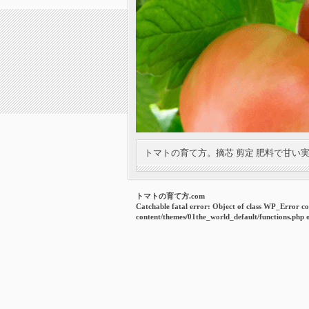
トマトの育て方。摘芯 剪定 肥料で甘い
トマトの育て方.com
Catchable fatal error
: Object of class WP_Error co
content/themes/01the_world_default/functions.php
o