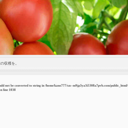
実の収穫を。
uld not be converted to string in
/home/kano777/xn--m9jp3ya3i5308a7pvb.com/public_html
n line
1038