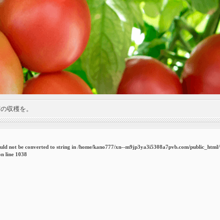
実の収穫を。
uld not be converted to string in
/home/kano777/xn--m9jp3ya3i5308a7pvb.com/public_html
n line
1038