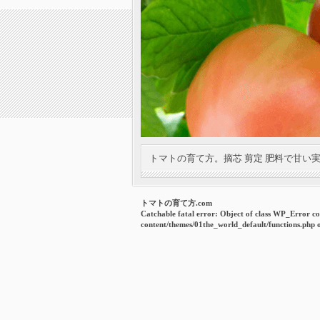
トマトの育て方。摘芯 剪定 肥料で甘い
トマトの育て方.com
Catchable fatal error
: Object of class WP_Error co
content/themes/01the_world_default/functions.php
o