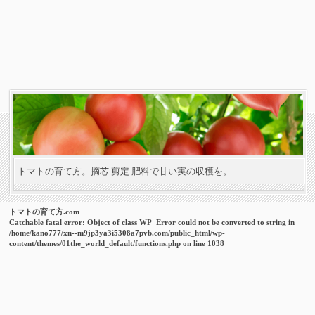
トマトの育て方。摘芯 剪定 肥料で甘い実の収穫を。
トマトの育て方.com
Catchable fatal error
: Object of class WP_Error could not be converted to string in
/home/kano777/xn--m9jp3ya3i5308a7pvb.com/public_html/wp-
content/themes/01the_world_default/functions.php
on line
1038