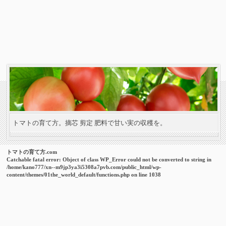
トマトの育て方。摘芯 剪定 肥料で甘い実の収穫を。
トマトの育て方.com
Catchable fatal error
: Object of class WP_Error could not be converted to string in
/home/kano777/xn--m9jp3ya3i5308a7pvb.com/public_html/wp-
content/themes/01the_world_default/functions.php
on line
1038