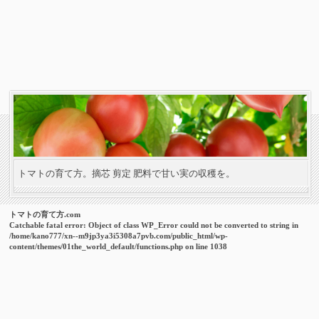
トマトの育て方。摘芯 剪定 肥料で甘い実の収穫を。
トマトの育て方.com
Catchable fatal error
: Object of class WP_Error could not be converted to string in
/home/kano777/xn--m9jp3ya3i5308a7pvb.com/public_html/wp-
content/themes/01the_world_default/functions.php
on line
1038