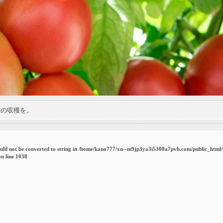
実の収穫を。
uld not be converted to string in
/home/kano777/xn--m9jp3ya3i5308a7pvb.com/public_html
n line
1038