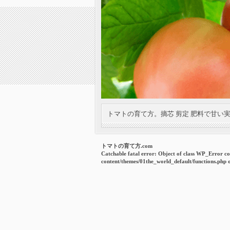
トマトの育て方。摘芯 剪定 肥料で甘い
トマトの育て方.com
Catchable fatal error
: Object of class WP_Error co
content/themes/01the_world_default/functions.php
o