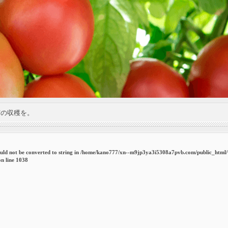
実の収穫を。
uld not be converted to string in
/home/kano777/xn--m9jp3ya3i5308a7pvb.com/public_html
n line
1038