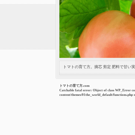
トマトの育て方。摘芯 剪定 肥料で甘い
トマトの育て方.com
Catchable fatal error
: Object of class WP_Error co
content/themes/01the_world_default/functions.php
o