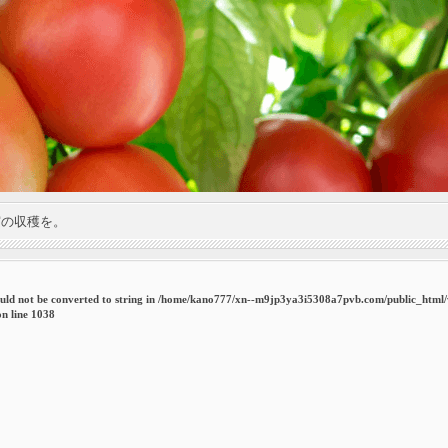
実の収穫を。
uld not be converted to string in
/home/kano777/xn--m9jp3ya3i5308a7pvb.com/public_html
n line
1038