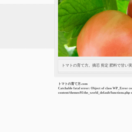
トマトの育て方。摘芯 剪定 肥料で甘い
トマトの育て方.com
Catchable fatal error
: Object of class WP_Error co
content/themes/01the_world_default/functions.php
o