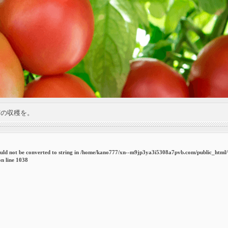
実の収穫を。
uld not be converted to string in
/home/kano777/xn--m9jp3ya3i5308a7pvb.com/public_html
n line
1038