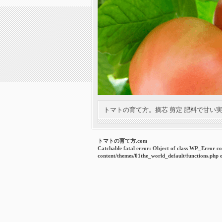
トマトの育て方。摘芯 剪定 肥料で甘い
トマトの育て方.com
Catchable fatal error
: Object of class WP_Error co
content/themes/01the_world_default/functions.php
o