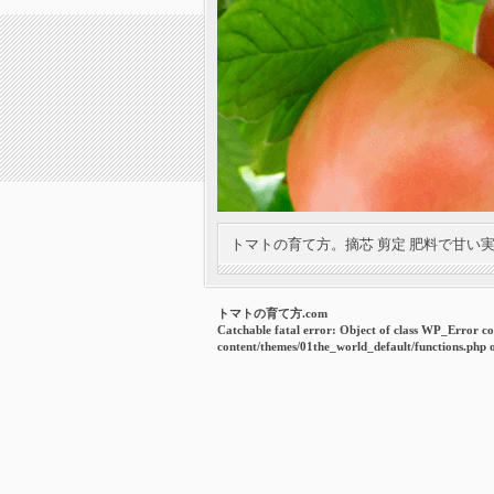
トマトの育て方。摘芯 剪定 肥料で甘い
トマトの育て方.com
Catchable fatal error
: Object of class WP_Error co
content/themes/01the_world_default/functions.php
o