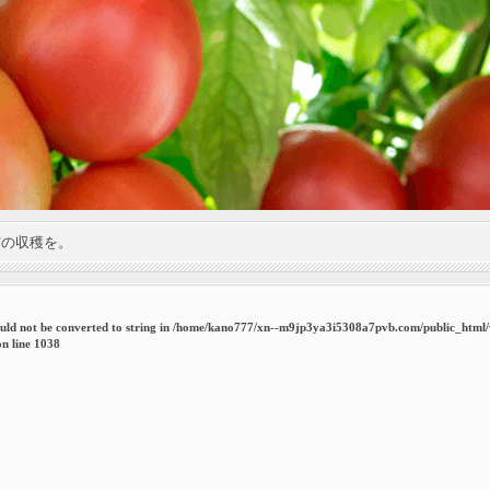
実の収穫を。
uld not be converted to string in
/home/kano777/xn--m9jp3ya3i5308a7pvb.com/public_html
n line
1038