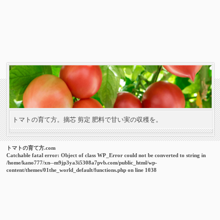
トマトの育て方。摘芯 剪定 肥料で甘い実の収穫を。
トマトの育て方.com
Catchable fatal error
: Object of class WP_Error could not be converted to string in
/home/kano777/xn--m9jp3ya3i5308a7pvb.com/public_html/wp-
content/themes/01the_world_default/functions.php
on line
1038